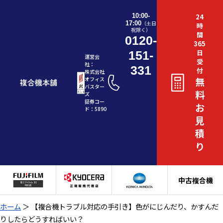
10:00-
24
17:00
（土日
時
祝除く）
間
0120-
365
日
151-
運営会
受
社：
331
付
株式会社
無
オフィス
バスター
料
ズ
証券コー
お
ド：5890
見
積
り
中古複合機
ホーム
＞
【複合機トラブル対応の手引き】色がにじんだり、かすんだ
りしたらどうすればいい？