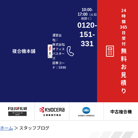
10:00-
24
17:00
（土日
時
祝除く）
間
0120-
365
日
151-
運営会
受
社：
331
付
株式会社
無
オフィス
バスター
料
ズ
証券コー
お
ド：5890
見
積
り
中古複合機
ホーム
＞
スタッフブログ