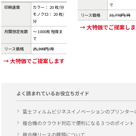
で
印刷速度
カラー： 20 枚/分
モノクロ： 20 枚/
リース価格
33,770円/月
分
→ 大特価でご提案し
月間想定枚数
～ 1000枚 程度ま
で
リース価格
25,300円/月
→ 大特価でご提案します
よく読まれているお役立ちガイド
富士フィルムビジネスイノベーションのプリンター
複合機のクラウド対応で便利になる３つのポイント
複合機リースの種類について