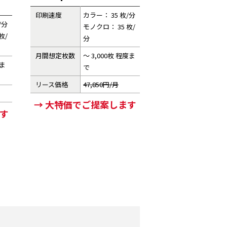
印刷速度
カラー： 35 枚/分
/分
モノクロ： 35 枚/
枚/
分
月間想定枚数
～ 3,000枚 程度ま
度ま
で
リース価格
47,850円/月
→ 大特価でご提案します
ます