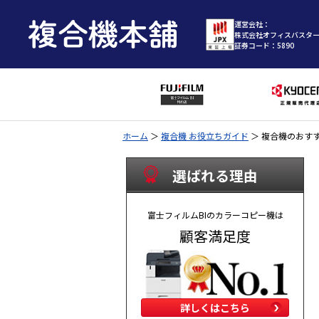
運営会社：
株式会社オフィスバスタ
証券コード：5890
ホーム
＞
複合機 お役立ちガイド
＞
複合機のおす
選ばれる理由
富士フィルムBIのカラーコピー機は
顧客満足度
詳しくはこちら