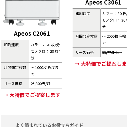
Apeos C3061
印刷速度
カラー： 30 枚
モノクロ： 30 
分
Apeos C2061
月間想定枚数
～ 2000枚 程
で
印刷速度
カラー： 20 枚/分
モノクロ： 20 枚/
リース価格
33,770円/月
分
→ 大特価でご提案し
月間想定枚数
～ 1000枚 程度ま
で
リース価格
25,300円/月
→ 大特価でご提案します
よく読まれているお役立ちガイド