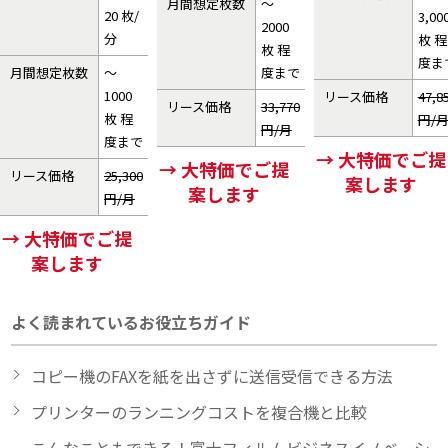
月間想定枚数
～
20 枚/
3,00
2000
分
枚 程
枚 程
度ま
月間想定枚数
～
度まで
1000
リース価格
47,8
リース価格
33,770
枚 程
円/
円/月
度まで
→ 大特価でご提
→ 大特価でご提
リース価格
25,300
案します
案します
円/月
→ 大特価でご提
案します
よく読まれているお役立ちガイド
コピー機のFAXを紙を出さずに送信受信できる方法
プリンターのランニングコストを複合機と比較