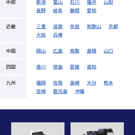
中部
新潟
富山
石川
福井
山梨
長野
岐阜
静岡
愛知
近畿
三重
滋賀
奈良
和歌山
京都
大阪
兵庫
中国
岡山
広島
鳥取
島根
山口
四国
香川
徳島
愛媛
高知
九州
福岡
佐賀
長崎
大分
熊本
宮崎
鹿児島
沖縄