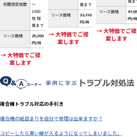
度ま
月間想定枚数
～
度まで
1000
リース価格
47,8
リース価格
33,770
枚 程
円/
円/月
度まで
→ 大特価でご提
→ 大特価でご提
リース価格
25,300
案します
案します
円/月
→ 大特価でご提
案します
複合機トラブル対応の手引き
複合機の紙詰まりを自分で修理は出来ますか？
コピーしたら黒い線が入るようになってしまいました。