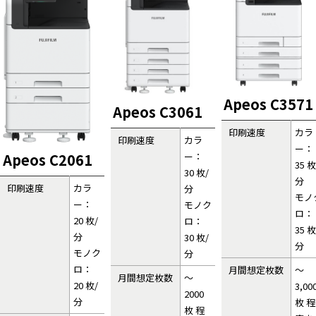
Apeos C3571
Apeos C3061
印刷速度
カラ
印刷速度
カラ
ー：
ー：
Apeos C2061
35 枚
30 枚/
分
印刷速度
カラ
分
モノ
ー：
モノク
ロ：
20 枚/
ロ：
35 枚
分
30 枚/
分
モノク
分
ロ：
月間想定枚数
～
月間想定枚数
～
20 枚/
3,00
2000
分
枚 程
枚 程