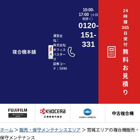
10:00-
24
17:00
（土日
時
祝除く）
間
0120-
365
日
151-
運営会
受
社：
331
付
株式会社
無
オフィス
バスター
料
ズ
証券コー
お
ド：5890
見
積
り
中古複合機
ホーム
＞
販売・保守メンテナンスエリア
＞
宮城エリアの複合機販売・
保守メンテナンス