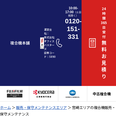
10:00-
24
17:00
（土日
時
祝除く）
間
0120-
365
日
151-
運営会
受
社：
331
付
株式会社
無
オフィス
バスター
料
ズ
証券コー
お
ド：5890
見
積
り
中古複合機
ホーム
＞
販売・保守メンテナンスエリア
＞
宮崎エリアの複合機販売・
保守メンテナンス