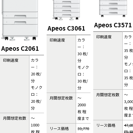
Apeos C3571
Apeos C3061
印刷速度
カラ
印刷速度
カラ
ー：
ー：
Apeos C2061
35 枚
30 枚/
分
印刷速度
カラ
分
モノ
ー：
モノク
ロ：
20 枚/
ロ：
35 枚
分
30 枚/
分
モノク
分
ロ：
月間想定枚数
～
月間想定枚数
～
20 枚/
3,00
2000
分
枚 程
枚 程
度ま
月間想定枚数
～
度まで
1000
リース価格
47,8
リース価格
33,770
枚 程
円/