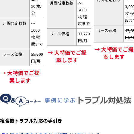
月間想定枚数
～
20 枚/
3,00
2000
分
枚 程
枚 程
度ま
月間想定枚数
～
度まで
1000
リース価格
47,8
リース価格
33,770
枚 程
円/
円/月
度まで
→ 大特価でご提
→ 大特価でご提
リース価格
25,300
案します
案します
円/月
→ 大特価でご提
案します
複合機トラブル対応の手引き