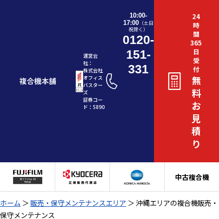
10:00-
24
17:00
（土日
時
祝除く）
間
0120-
365
日
151-
運営会
受
社：
331
付
株式会社
無
オフィス
バスター
料
ズ
証券コー
お
ド：5890
見
積
り
中古複合機
ホーム
＞
販売・保守メンテナンスエリア
＞
沖縄エリアの複合機販売・
保守メンテナンス