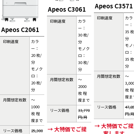
Apeos C3571
Apeos C3061
印刷速度
カラ
印刷速度
カラ
ー：
ー：
Apeos C2061
35 枚
30 枚/
分
印刷速度
カラ
分
モノ
ー：
モノク
ロ：
20 枚/
ロ：
35 枚
分
30 枚/
分
モノク
分
ロ：
月間想定枚数
～
月間想定枚数
～
20 枚/
3,00
2000
分
枚 程
枚 程
度ま
月間想定枚数
～
度まで
1000
リース価格
47,8
リース価格
33,770
枚 程
円/
円/月
度まで
→ 大特価でご提
→ 大特価でご提
リース価格
25,300
案します