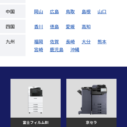
中国
岡山
広島
鳥取
島根
山口
四国
香川
徳島
愛媛
高知
九州
福岡
佐賀
長崎
大分
熊本
宮崎
鹿児島
沖縄
富士フィルムBI
京セラ