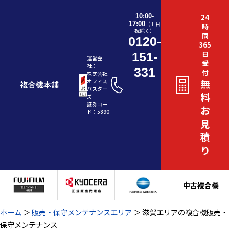
10:00-
24
17:00
（土日
時
祝除く）
間
0120-
365
日
151-
運営会
受
社：
331
付
株式会社
無
オフィス
バスター
料
ズ
証券コー
お
ド：5890
見
積
り
中古複合機
ホーム
＞
販売・保守メンテナンスエリア
＞
滋賀エリアの複合機販売・
保守メンテナンス